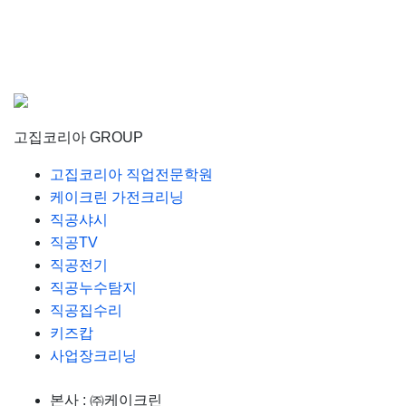
고집코리아 GROUP
고집코리아 직업전문학원
케이크린 가전크리닝
직공샤시
직공TV
직공전기
직공누수탐지
직공집수리
키즈캅
사업장크리닝
본사 :
㈜케이크린