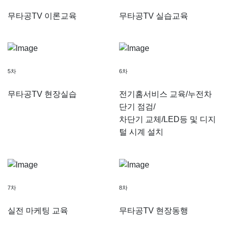
무타공TV 이론교육
무타공TV 실습교육
5차
6차
무타공TV 현장실습
전기홈서비스 교육/누전차
단기 점검/
차단기 교체/LED등 및 디지
털 시계 설치
7차
8차
실전 마케팅 교육
무타공TV 현장동행