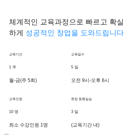
체계적인 교육과정으로 빠르고 확실
하게
성공적인 창업을 도와드립니다
교육기간
교육일수
1
주
5
일
월-금(주 5회)
오전 9시-오후 6시
교육인원
현장 동행실습
10
명
3
일
최소 수강인원 1명
(교육기간 내)