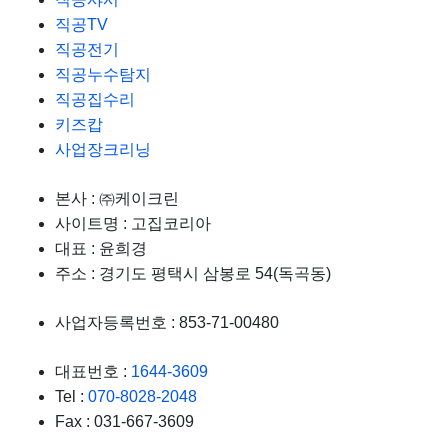
직공TV
직공전기
직공누수탐지
직공집수리
키즈캅
사업장크리닝
본사 :
㈜케이크린
사이트명 :
고집코리아
대표 :
윤희경
주소 :
경기도 평택시 삼봉로 54(독곡동)
사업자등록번호 :
853-71-00480
대표번호 :
1644-3609
Tel :
070-8028-2048
Fax :
031-667-3609