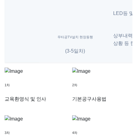
LED등 및
상부내력벽
무타공TV설치 현장동행
상황 등 현
(3-5일차)
1차
2차
교육환영식 및 인사
기본공구사용법
3차
4차