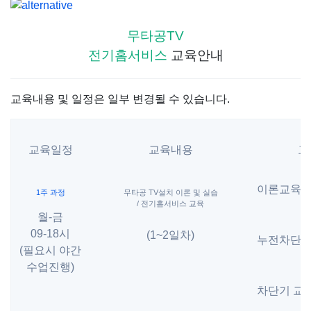
무타공TV
전기홈서비스
교육안내
교육내용 및 일정은 일부 변경될 수 있습니다.
교육일정
교육내용
교
이론교육
1주 과정
무타공 TV설치 이론 및 실습
/
전기홈서비스 교육
월-금
09-18시
(1~2일차)
누전차단기
(필요시 야간
수업진행)
차단기 교